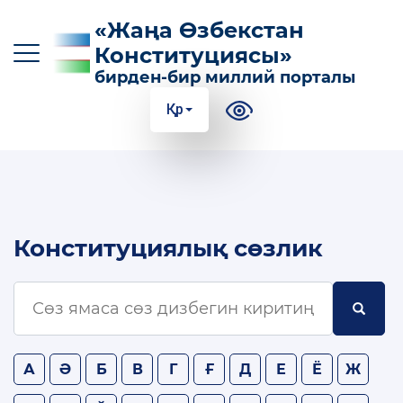
«Жаңа Өзбекстан
Конституциясы»
бирден-бир миллий порталы
Қр
O‘z
Ўз
Қр
Ру
En
КОНСТИТУЦИЯГА КИРИТИЛГЕН ТИЙКАРҒЫ
Конституциялық сөзлик
ӨЗГЕРТИЎЛЕР
КОНСТИТУЦИЯНИНГ МАЗМУН-МОҲИЯТИ
ПАЙДАЛЫ МАҒЛЫЎМАТЛАР ҲӘМ
ҚӨЛЛАНБАЛАР
А
Ә
Б
В
Г
Ғ
Д
Е
Ё
Ж
100 ДАНЕ СОРАЎҒА 100 ДАНЕ ЖУЎАП