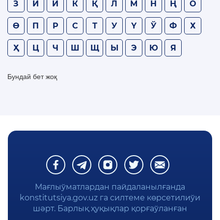
З
И
Й
К
Қ
Л
М
Н
Ң
О
КОНСТИТУЦИЯЛЫҚ СӨЗЛИК
Ө
П
Р
С
Т
У
Ү
Ў
Ф
Х
КОНСТИТУЦИЯНЫ ҮЙРЕНЕМИЗ
Ҳ
Ц
Ч
Ш
Щ
Ы
Э
Ю
Я
ЖАСЫРЫНЛЫҚ СИЯСАТЫ
Бундай бет жоқ
Мағлыўматлардан пайдаланылғанда
konstitutsiya.gov.uz га силтеме көрсетилиўи
шәрт. Барлық ҳуқықлар қорғаўланған