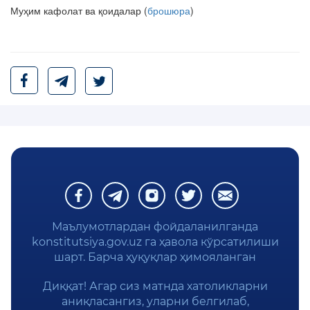
Муҳим кафолат ва қоидалар (
брошюра
)
Маълумотлардан фойдаланилганда
konstitutsiya.gov.uz га ҳавола кўрсатилиши
шарт. Барча ҳуқуқлар ҳимояланган
Диққат! Агар сиз матнда хатоликларни
аниқласангиз, уларни белгилаб,