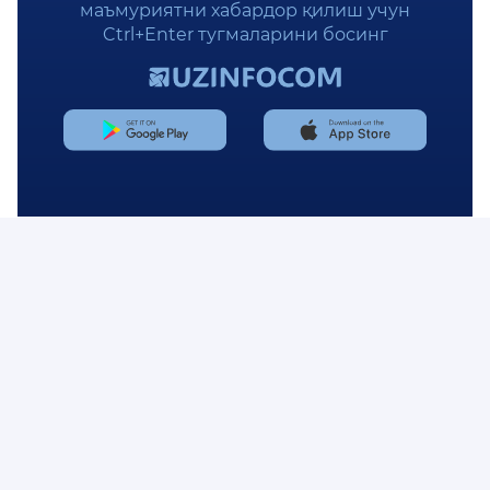
маъмуриятни хабардор қилиш учун
Ctrl+Enter тугмаларини босинг