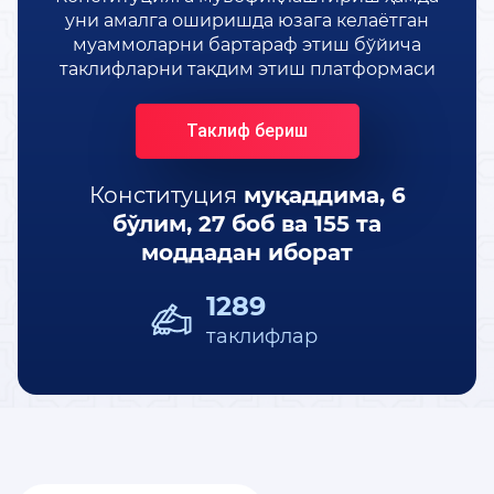
уни амалга оширишда юзага келаётган
КОНСТИТУЦИЯВИЙ ЛУҒАТ
муаммоларни бартараф этиш бўйича
таклифларни тақдим этиш платформаси
КОНСТИТУЦИЯНИ ЎРГАНАМИЗ
Таклиф бериш
МАХФИЙЛИК СИЁСАТИ
Конституция
муқаддима,
6
бўлим, 27 боб ва 155 та
моддадан иборат
1289
таклифлар