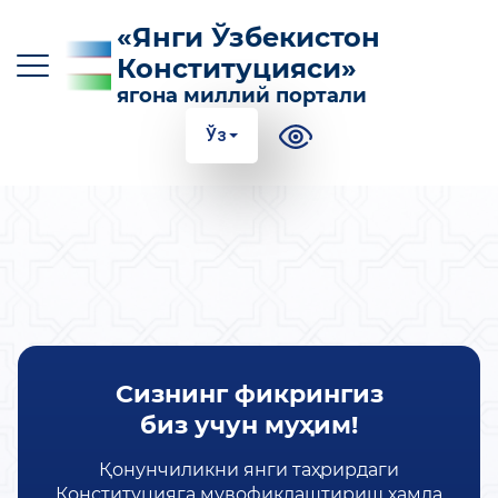
«Янги Ўзбекистон
Конституцияси»
ягона миллий портали
Ўз
O‘z
Ўз
Қр
Ру
En
КОНСТИТУЦИЯГА КИРИТИЛГАН АСОСИЙ
ЎЗГАРТИРИШЛАР
КОНСТИТУЦИЯНИНГ МАЗМУН-МОҲИЯТИ
Сизнинг фикрингиз
ФОЙДАЛИ МАЪЛУМОТЛАР ВА
ҚЎЛЛАНМАЛАР
биз учун муҳим!
100 ТА САВОЛГА 100 ТА ЖАВОБ
Қонунчиликни янги таҳрирдаги
Конституцияга мувофиқлаштириш ҳамда