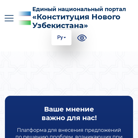
Единый национальный портал
«Конституция Нового
Узбекистана»
Ру
O‘z
Ўз
Қр
Ру
En
ОСНОВНЫЕ НОВОВВЕДЕНИЯ В
КОНСТИТУЦИЮ
СУТЬ И ЗНАЧЕНИЕ КОНСТИТУЦИИ
Ваше мнение
ПОЛЕЗНАЯ ИНФОРМАЦИЯ И ИНСТРУКЦИИ
важно для нас!
100 ОТВЕТОВ НА 100 ВОПРОСОВ
Платформа для внесения предложений
по решению проблем, возникающих при