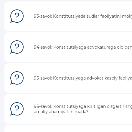
KONSTITUTSIYAVIY LUG’AT
93-savol: Konstitutsiyada sudlar faoliyatini mol
KONSTITUTSIYANI O‘RGANAMIZ
MAXFIYLIK SIYOSATI
94-savol: Konstitutsiyaga advokaturaga oid qan
95-savol: Konstitutsiyaga advokat kasbiy faoliyat
96-savol: Konstitutsiyaga kiritilgan o‘zgartiris
amaliy ahamiyati nimada?