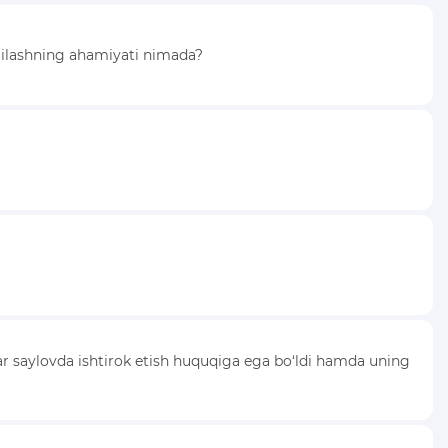
elgilashning ahamiyati nimada?
slar saylovda ishtirok etish huquqiga ega bo‘ldi hamda uning