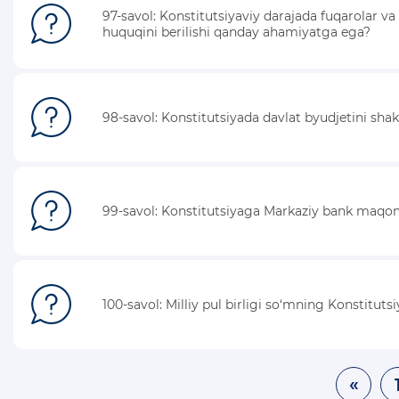
97-savol: Konstitutsiyaviy darajada fuqarolar va 
huquqini berilishi qanday ahamiyatga ega?
98-savol: Konstitutsiyada davlat byudjetini shakl
99-savol: Konstitutsiyaga Markaziy bank maqomi
100-savol: Milliy pul birligi so‘mning Konstitu
«