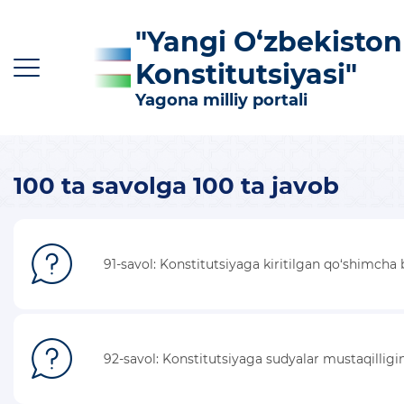
"Yangi O‘zbekiston
Konstitutsiyasi"
Yagona milliy portali
100 ta savolga 100 ta javob
O‘z
Ўз
Қр
Ру
En
KONSTITUTSIYAGA KIRITILGAN ASOSIY
91-savol: Konstitutsiyaga kiritilgan qo‘shimcha
O‘ZGARTIRISHLAR
KONSTITUTSIYANING MAZMUN-MOHIYATI
FOYDALI MA'LUMOTLAR VA QO'LLANMALAR
92-savol: Konstitutsiyaga sudyalar mustaqilligi
100 TA SAVOLGA 100 TA JAVOB