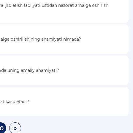
va ijro etish faoliyati ustidan nazorat amalga oshirish
 amalga oshirilishining ahamiyati nimada?
amda uning amaliy ahamiyati?
yat kasb etadi?
10
»