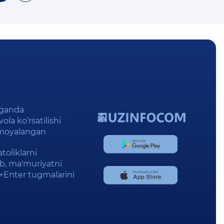
lganda
ola ko‘rsatilishi
imoyalangan
toliklarni
lab, ma'muriyatni
l+Enter tugmalarini