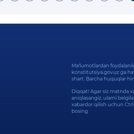
Ma'lumotlardan foydalani
konstitutsiya.gov.uz ga hav
shart. Barcha huquqlar h
Diqqat! Agar siz matnda xa
aniqlasangiz, ularni belgi
xabardor qilish uchun Ctr
bosing