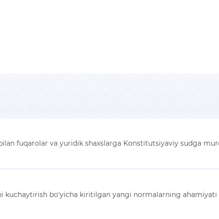
 bilan fuqarolar va yuridik shaxslarga Konstitutsiyaviy sudga mu
ni kuchaytirish bo‘yicha kiritilgan yangi normalarning ahamiyat