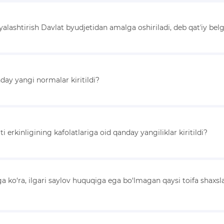
iyalashtirish Davlat byudjetidan amalga oshiriladi, deb qatʼiy b
day yangi normalar kiritildi?
i erkinligining kafolatlariga oid qanday yangiliklar kiritildi?
hga ko‘ra, ilgari saylov huquqiga ega bo‘lmagan qaysi toifa shax