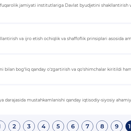
fuqarolik jamiyati institutlariga Davlat byudjetini shakllantirish 
lantirish va ijro etish ochiqlik va shaffoflik prinsiplari asosida
 bilan bog‘liq qanday o‘zgartirish va qo‘shimchalar kiritildi h
tsiya darajasida mustahkamlanishi qanday iqtisodiy-siyosiy ahami
1
2
3
4
5
6
7
8
9