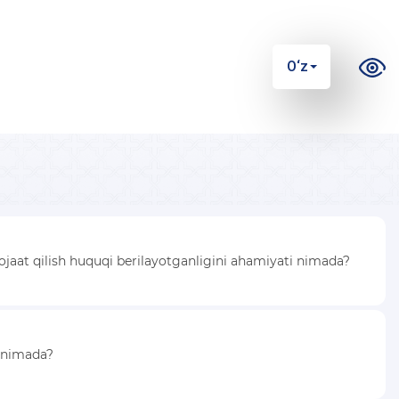
O‘z
rojaat qilish huquqi berilayotganligini ahamiyati nimada?
i nimada?