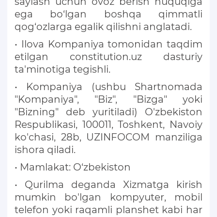
saylash uchun ovoz berish huquqiga
ega bo‘lgan boshqa qimmatli
qog‘ozlarga egalik qilishni anglatadi.
• Ilova Kompaniya tomonidan taqdim
etilgan constitution.uz dasturiy
ta'minotiga tegishli.
• Kompaniya (ushbu Shartnomada
"Kompaniya", "Biz", "Bizga" yoki
"Bizning" deb yuritiladi) O'zbekiston
Respublikasi, 100011, Toshkent, Navoiy
ko'chasi, 28b, UZINFOCOM manziliga
ishora qiladi.
• Mamlakat: O‘zbekiston
• Qurilma deganda Xizmatga kirish
mumkin bo'lgan kompyuter, mobil
telefon yoki raqamli planshet kabi har