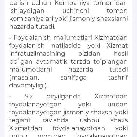
berish uchun Kompaniya tomonidan
ishlaydigan uchinchi tomon
kompaniyalari yoki jismoniy shaxslarni
nazarda tutadi.
• Foydalanish maʼlumotlari Xizmatdan
foydalanish natijasida yoki Xizmat
infratuzilmasining oʻzidan hosil
boʻlgan avtomatik tarzda toʻplangan
maʼlumotlarni nazarda tutadi
(masalan, sahifaga tashrif
davomiyligi).
• Siz deyilganda Xizmatdan
foydalanayotgan yoki undan
foydalanayotgan jismoniy shaxsni yoki
tegishli ravishda ushbu shaxs
Xizmatdan foydalanayotgan yoki
uning nomidan foydalanayotgan