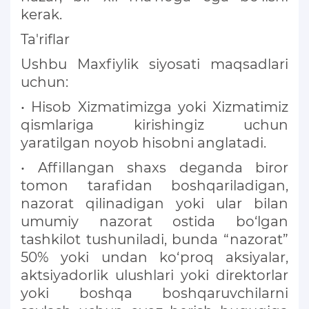
kerak.
Ta'riflar
Ushbu Maxfiylik siyosati maqsadlari
uchun:
• Hisob Xizmatimizga yoki Xizmatimiz
qismlariga kirishingiz uchun
yaratilgan noyob hisobni anglatadi.
• Affillangan shaxs deganda biror
tomon tarafidan boshqariladigan,
nazorat qilinadigan yoki ular bilan
umumiy nazorat ostida bo‘lgan
tashkilot tushuniladi, bunda “nazorat”
50% yoki undan ko‘proq aksiyalar,
aktsiyadorlik ulushlari yoki direktorlar
yoki boshqa boshqaruvchilarni