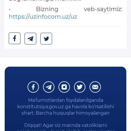
• Bizning veb-saytimiz:
https://uzinfocom.uz/uz
Ma'lumotlardan foydalanilganda
konstitutsiya.gov.uz ga havola ko‘rsatilishi
shart. Barcha huquqlar himoyalangan
Diqqat! Agar siz matnda xatoliklarni