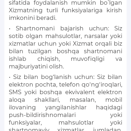
sifatida foydalanish mumkin boʻlgan
Xizmatning turli funksiyalariga kirish
imkonini beradi.
• Shartnomani bajarish uchun: Siz
sotib olgan mahsulotlar, narsalar yoki
xizmatlar uchun yoki Xizmat orqali biz
bilan tuzilgan boshqa shartnomani
ishlab chiqish, muvofiqligi va
majburiyatini olish.
• Siz bilan bog‘lanish uchun: Siz bilan
elektron pochta, telefon qo‘ng‘iroqlari,
SMS yoki boshqa ekvivalent elektron
aloqa shakllari, masalan, mobil
ilovaning yangilanishlar haqidagi
push-bildirishnomalari yoki
funksiyalar, mahsulotlar yoki
shartnomaviy xizmatlar, jumladan,