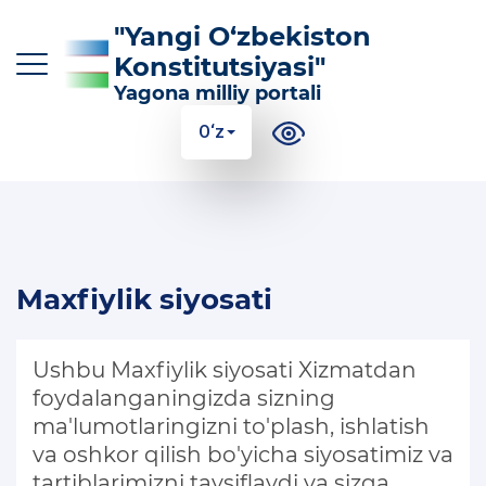
"Yangi O‘zbekiston
Konstitutsiyasi"
Yagona milliy portali
O‘z
O‘z
Ўз
Қр
Ру
En
KONSTITUTSIYAGA KIRITILGAN ASOSIY
Maxfiylik siyosati
O‘ZGARTIRISHLAR
KONSTITUTSIYANING MAZMUN-MOHIYATI
Ushbu Maxfiylik siyosati Xizmatdan
FOYDALI MA'LUMOTLAR VA QO'LLANMALAR
foydalanganingizda sizning
ma'lumotlaringizni to'plash, ishlatish
100 TA SAVOLGA 100 TA JAVOB
va oshkor qilish bo'yicha siyosatimiz va
tartiblarimizni tavsiflaydi va sizga