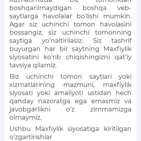
boshqarilmaydigan boshqa veb-
saytlarga havolalar bo'lishi mumkin.
Agar siz uchinchi tomon havolasini
bossangiz, siz uchinchi tomonning
saytiga yo'naltirilasiz. Siz tashrif
buyurgan har bir saytning Maxfiylik
siyosatini ko'rib chiqishingizni qat'iy
tavsiya qilamiz.
Biz uchinchi tomon saytlari yoki
xizmatlarining mazmuni, maxfiylik
siyosati yoki amaliyoti ustidan hech
qanday nazoratga ega emasmiz va
javobgarlikni o'z zimmamizga
olmaymiz.
Ushbu Maxfiylik siyosatiga kiritilgan
o'zgartirishlar