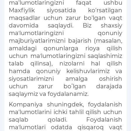
ma'lumotlaringizni faqat ushbu
Maxfiylik siyosatida ko'rsatilgan
maqsadlar uchun zarur bo'lgan vaqt
davomida saqlaydi. Biz shaxsiy
maʼlumotlaringizni qonuniy
majburiyatlarimizni bajarish (masalan,
amaldagi qonunlarga rioya qilish
uchun maʼlumotlaringizni saqlashimiz
talab qilinsa), nizolarni hal qilish
hamda qonuniy kelishuvlarimiz va
siyosatlarimizni amalga oshirish
uchun zarur boʻlgan darajada
saqlaymiz va foydalanamiz.
Kompaniya shuningdek, foydalanish
ma'lumotlarini ichki tahlil qilish uchun
saqlab qoladi. Foydalanish
maʼlumotlari odatda qisqaroq vaqt