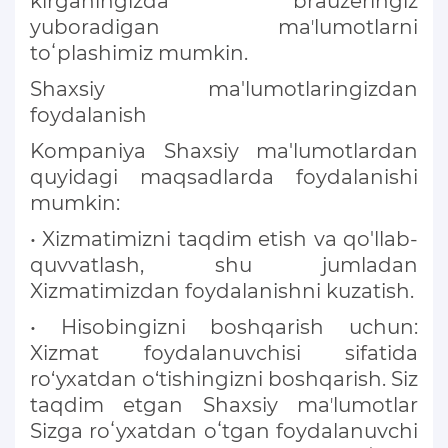
kirganingizda brauzeringiz
yuboradigan maʼlumotlarni
toʻplashimiz mumkin.
Shaxsiy ma'lumotlaringizdan
foydalanish
Kompaniya Shaxsiy ma'lumotlardan
quyidagi maqsadlarda foydalanishi
mumkin:
• Xizmatimizni taqdim etish va qo'llab-
quvvatlash, shu jumladan
Xizmatimizdan foydalanishni kuzatish.
• Hisobingizni boshqarish uchun:
Xizmat foydalanuvchisi sifatida
ro‘yxatdan o‘tishingizni boshqarish. Siz
taqdim etgan Shaxsiy maʼlumotlar
Sizga roʻyxatdan oʻtgan foydalanuvchi