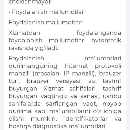
cheklanmaydi:
• Foydalanish maʼlumotlari
Foydalanish ma'lumotlari
Xizmatdan foydalanganda
foydalanish ma'lumotlari avtomatik
ravishda yig'iladi.
Foydalanish ma'lumotlari
qurilmangizning Internet protokoli
manzili (masalan, IP manzili), brauzer
turi, brauzer versiyasi, siz tashrif
buyurgan Xizmat sahifalari, tashrif
buyurgan vaqtingiz va sanasi, ushbu
sahifalarda sarflangan vaqt, noyob
qurilma kabi ma'lumotlarni o'z ichiga
olishi mumkin. identifikatorlar va
boshqa diagnostika ma'lumotlari.