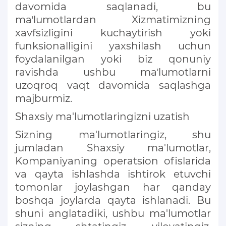
davomida saqlanadi, bu
maʼlumotlardan Xizmatimizning
xavfsizligini kuchaytirish yoki
funksionalligini yaxshilash uchun
foydalanilgan yoki biz qonuniy
ravishda ushbu maʼlumotlarni
uzoqroq vaqt davomida saqlashga
majburmiz.
Shaxsiy ma'lumotlaringizni uzatish
Sizning ma'lumotlaringiz, shu
jumladan Shaxsiy ma'lumotlar,
Kompaniyaning operatsion ofislarida
va qayta ishlashda ishtirok etuvchi
tomonlar joylashgan har qanday
boshqa joylarda qayta ishlanadi. Bu
shuni anglatadiki, ushbu ma'lumotlar