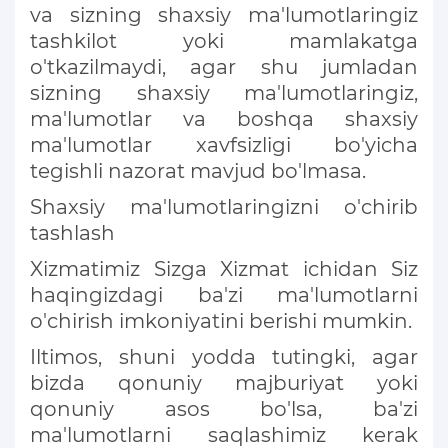
va sizning shaxsiy ma'lumotlaringiz
tashkilot yoki mamlakatga
o'tkazilmaydi, agar shu jumladan
sizning shaxsiy ma'lumotlaringiz,
ma'lumotlar va boshqa shaxsiy
ma'lumotlar xavfsizligi bo'yicha
tegishli nazorat mavjud bo'lmasa.
Shaxsiy ma'lumotlaringizni o'chirib
tashlash
Xizmatimiz Sizga Xizmat ichidan Siz
haqingizdagi ba'zi ma'lumotlarni
o'chirish imkoniyatini berishi mumkin.
Iltimos, shuni yodda tutingki, agar
bizda qonuniy majburiyat yoki
qonuniy asos bo'lsa, ba'zi
ma'lumotlarni saqlashimiz kerak