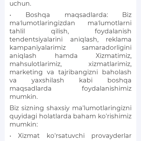
uchun.
• Boshqa maqsadlarda: Biz
maʼlumotlaringizdan maʼlumotlarni
tahlil qilish, foydalanish
tendentsiyalarini aniqlash, reklama
kampaniyalarimiz samaradorligini
aniqlash hamda Xizmatimiz,
mahsulotlarimiz, xizmatlarimiz,
marketing va tajribangizni baholash
va yaxshilash kabi boshqa
maqsadlarda foydalanishimiz
mumkin.
Biz sizning shaxsiy ma'lumotlaringizni
quyidagi holatlarda baham ko'rishimiz
mumkin:
• Xizmat ko'rsatuvchi provayderlar