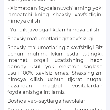
• Xizmatdan foydalanuvchilarning yoki
jamoatchilikning shaxsiy xavfsizligini
himoya qilish
• Yuridik javobgarlikdan himoya qilish
Shaxsiy ma'lumotlaringiz xavfsizligi
Shaxsiy ma'lumotlaringiz xavfsizligi Biz
uchun muhim, lekin esda tutingki,
Internet orqali uzatishning hech
qanday usuli yoki elektron saqlash
usuli 100% xavfsiz emas. Shaxsingizni
himoya qilish uchun tijorat nuqtai
nazaridan maqbul vositalardan
foydalanishga intilamiz.
Boshqa veb-saytlarga havolalar
Xizmatimizda biz tomonidan