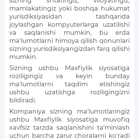
sizning shtatingiz, viloyatingiz,
mamlakatingiz yoki boshqa hukumat
yurisdiksiyasidan tashqarida
joylashgan kompyuterlarga uzatilishi
va saqlanishi mumkin, bu erda
ma'lumotlarni himoya qilish qonunlari
sizning yurisdiksiyangizdan farq qilishi
mumkin.
Sizning ushbu Maxfiylik siyosatiga
roziligingiz va keyin bunday
ma'lumotlarni taqdim etishingiz
ushbu uzatishga roziligingizni
bildiradi.
Kompaniya sizning ma'lumotlaringiz
ushbu Maxfiylik siyosatiga muvofiq
xavfsiz tarzda saqlanishini ta'minlash
uchun barcha zarur choralarni ko'radi