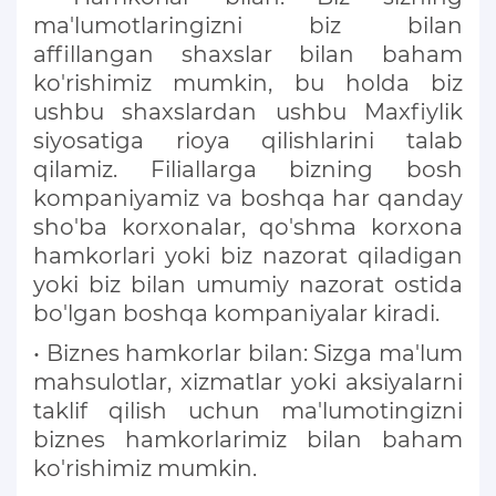
ma'lumotlaringizni biz bilan
affillangan shaxslar bilan baham
ko'rishimiz mumkin, bu holda biz
ushbu shaxslardan ushbu Maxfiylik
siyosatiga rioya qilishlarini talab
qilamiz. Filiallarga bizning bosh
kompaniyamiz va boshqa har qanday
sho'ba korxonalar, qo'shma korxona
hamkorlari yoki biz nazorat qiladigan
yoki biz bilan umumiy nazorat ostida
bo'lgan boshqa kompaniyalar kiradi.
• Biznes hamkorlar bilan: Sizga ma'lum
mahsulotlar, xizmatlar yoki aksiyalarni
taklif qilish uchun ma'lumotingizni
biznes hamkorlarimiz bilan baham
ko'rishimiz mumkin.