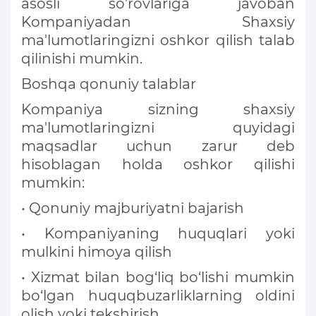
asosli so'rovlariga javoban
Kompaniyadan Shaxsiy
ma'lumotlaringizni oshkor qilish talab
qilinishi mumkin.
Boshqa qonuniy talablar
Kompaniya sizning shaxsiy
ma'lumotlaringizni quyidagi
maqsadlar uchun zarur deb
hisoblagan holda oshkor qilishi
mumkin:
• Qonuniy majburiyatni bajarish
• Kompaniyaning huquqlari yoki
mulkini himoya qilish
• Xizmat bilan bog‘liq bo‘lishi mumkin
bo‘lgan huquqbuzarliklarning oldini
olish yoki tekshirish