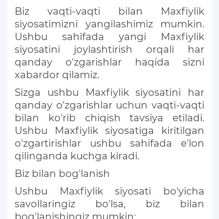
Biz vaqti-vaqti bilan Maxfiylik
siyosatimizni yangilashimiz mumkin.
Ushbu sahifada yangi Maxfiylik
siyosatini joylashtirish orqali har
qanday o'zgarishlar haqida sizni
xabardor qilamiz.
Sizga ushbu Maxfiylik siyosatini har
qanday o'zgarishlar uchun vaqti-vaqti
bilan ko'rib chiqish tavsiya etiladi.
Ushbu Maxfiylik siyosatiga kiritilgan
o'zgartirishlar ushbu sahifada e'lon
qilinganda kuchga kiradi.
Biz bilan bog'lanish
Ushbu Maxfiylik siyosati bo'yicha
savollaringiz bo'lsa, biz bilan
bog'lanishingiz mumkin: