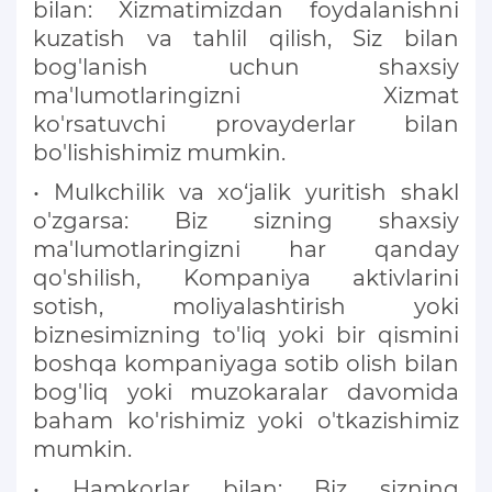
bilan: Xizmatimizdan foydalanishni
kuzatish va tahlil qilish, Siz bilan
bog'lanish uchun shaxsiy
ma'lumotlaringizni Xizmat
ko'rsatuvchi provayderlar bilan
bo'lishishimiz mumkin.
• Mulkchilik va xo‘jalik yuritish shakl
o'zgarsa: Biz sizning shaxsiy
ma'lumotlaringizni har qanday
qo'shilish, Kompaniya aktivlarini
sotish, moliyalashtirish yoki
biznesimizning to'liq yoki bir qismini
boshqa kompaniyaga sotib olish bilan
bog'liq yoki muzokaralar davomida
baham ko'rishimiz yoki o'tkazishimiz
mumkin.
• Hamkorlar bilan: Biz sizning