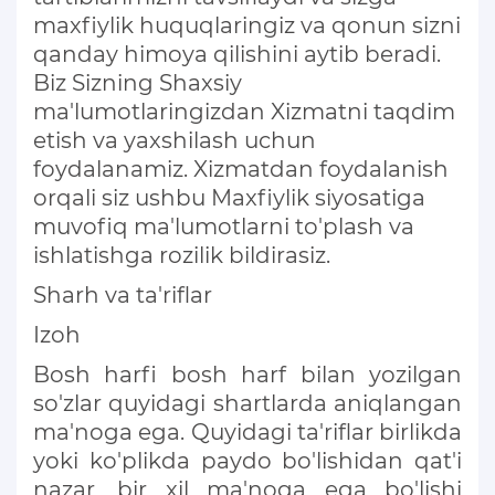
KONSTITUTSIYAVIY LUG’AT
maxfiylik huquqlaringiz va qonun sizni
qanday himoya qilishini aytib beradi.
KONSTITUTSIYANI O‘RGANAMIZ
Biz Sizning Shaxsiy
ma'lumotlaringizdan Xizmatni taqdim
MAXFIYLIK SIYOSATI
etish va yaxshilash uchun
foydalanamiz. Xizmatdan foydalanish
orqali siz ushbu Maxfiylik siyosatiga
muvofiq ma'lumotlarni to'plash va
ishlatishga rozilik bildirasiz.
Sharh va ta'riflar
Izoh
Bosh harfi bosh harf bilan yozilgan
so'zlar quyidagi shartlarda aniqlangan
ma'noga ega. Quyidagi ta'riflar birlikda
yoki ko'plikda paydo bo'lishidan qat'i
nazar, bir xil ma'noga ega bo'lishi