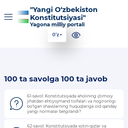
"Yangi O‘zbekiston
Konstitutsiyasi"
Yagona milliy portali
O‘z
O‘z
Ўз
Қр
Ру
En
KONSTITUTSIYAGA KIRITILGAN ASOSIY
100 ta savolga 100 ta javob
O‘ZGARTIRISHLAR
KONSTITUTSIYANING MAZMUN-MOHIYATI
61-savol: Konstitutsiyada aholining ijtimoiy
jihatdan ehtiyojmand toifalari va nogironligi
FOYDALI MA'LUMOTLAR VA QO'LLANMALAR
bo‘lgan shaxslarning huquqlariga oid qanday
yangi normalar belgilandi?
100 TA SAVOLGA 100 TA JAVOB
62-savol: Konstitutsiyada xotin-qizlar va