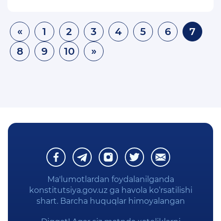
«
1
2
3
4
5
6
7
8
9
10
»
Ma'lumotlardan foydalanilganda
konstitutsiya.gov.uz ga havola ko‘rsatilishi
shart. Barcha huquqlar himoyalangan