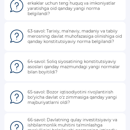
erkaklar uchun teng huquq va imkoniyatlar
KONSTITUTSIYAVIY LUG’AT
yaratishga oid qanday yangi norma
belgilandi?
KONSTITUTSIYANI O‘RGANAMIZ
63-savol: Tarixiy, maʼnaviy, madaniy va tabiiy
MAXFIYLIK SIYOSATI
merosning davlat muhofazasiga olinishiga oid
qanday konstitutsiyaviy norma belgilandi?
64-savol: Soliq siyosatining konstitutsiyaviy
asoslari qanday mazmundagi yangi normalar
bilan boyitildi?
65-savol: Bozor iqtisodiyotini rivojlantirish
bo‘yicha davlat o‘z zimmasiga qanday yangi
majburiyatlarni oldi?
66-savol: Davlatning qulay investitsiyaviy va
ishbilarmonlik muhitini taʼminlashga