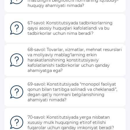
masʼulligini belgilovchi normaning iqtisodiy-
huquqiy ahamiyati nimada?
67-savol: Konstitutsiyada tadbirkorlarning
qaysi asosiy huquqlari kafolatlandi va bu
tadbirkorlar uchun nima beradi?
68-savol: Tovarlar, xizmatlar, mehnat resurslari
va moliyaviy mablag‘larning erkin
harakatlanishining konstitutsiyaviy
kafolatlanishi tadbirkorlar uchun qanday
ahamiyatga ega?
69-savol: Konstitutsiyada “monopol faoliyat
qonun bilan tartibga solinadi va cheklanadi”,
degan qatʼiy normani belgilanishining
ahamiyati nimada?
70-savol: Konstitutsiyada yerga nisbatan
xususiy mulk huquqining eʼtirof etilishi
fuqarolar uchun qanday imkoniyat beradi?