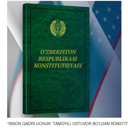
KONSTITUTSIYAVIY LUG’AT
KONSTITUTSIYANI O‘RGANAMIZ
MAXFIYLIK SIYOSATI
“INSON QADRI UCHUN” TAMOYILI USTUVOR BO‘LGAN KONSTIT