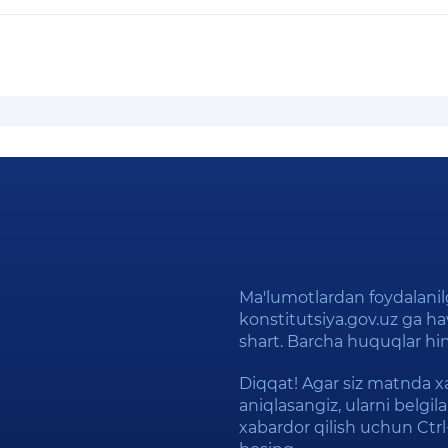
Ma'lumotlardan foydalani
konstitutsiya.gov.uz ga hav
shart. Barcha huquqlar h
Diqqat! Agar siz matnda xa
aniqlasangiz, ularni belgi
xabardor qilish uchun Ctr