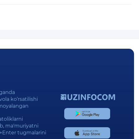
lganda
ola ko‘rsatilishi
imoyalangan
toliklarni
lab, ma'muriyatni
l+Enter tugmalarini