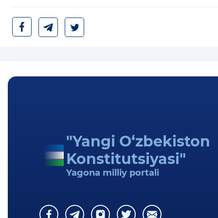
"Yangi O‘zbekiston
Konstitutsiyasi"
Yagona milliy portali