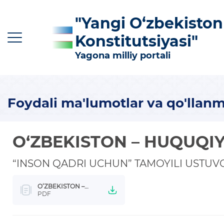
"Yangi O‘zbekiston
Konstitutsiyasi"
Yagona milliy portali
Foydali ma'lumotlar va qo'llanm
O‘z
Ўз
Қр
Ру
En
O‘ZBEKISTON – HUQUQI
KONSTITUTSIYAGA KIRITILGAN ASOSIY
O‘ZGARTIRISHLAR
“INSON QADRI UCHUN” TAMOYILI USTUV
KONSTITUTSIYANING MAZMUN-MOHIYATI
O‘ZBEKISTON –
FOYDALI MA'LUMOTLAR VA QO'LLANMALAR
HUQUQIY DAVLAT
PDF
100 TA SAVOLGA 100 TA JAVOB