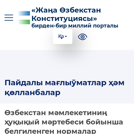
«Жаңа Өзбекстан
Конституциясы»
бирден-бир миллий порталы
Қр
O‘z
Ўз
Қр
Ру
En
КОНСТИТУЦИЯГА КИРИТИЛГЕН ТИЙКАРҒЫ
Пайдалы мағлыўматлар ҳәм
ӨЗГЕРТИЎЛЕР
қөлланбалар
КОНСТИТУЦИЯНИНГ МАЗМУН-МОҲИЯТИ
ПАЙДАЛЫ МАҒЛЫЎМАТЛАР ҲӘМ
Өзбекстан мәмлекетиниң
ҚӨЛЛАНБАЛАР
ҳуқықый мәртебеси бойынша
100 ДАНЕ СОРАЎҒА 100 ДАНЕ ЖУЎАП
белгиленген нормалар