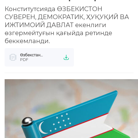
КОНСТИТУЦИЯЛЫҚ СӨЗЛИК
Конститутсияда ӨЗБЕКИСТОН
СУВЕРЕН, ДЕМОКРАТИК, ҲУҚУҚИЙ ВА
КОНСТИТУЦИЯНЫ ҮЙРЕНЕМИЗ
ИЖТИМОИЙ ДАВЛАТ екенлиги
өзгермейтуғын қағыйда ретинде
ЖАСЫРЫНЛЫҚ СИЯСАТЫ
беккемланди.
Өзбекстан
мәмлекетиниң
PDF
ҳуқықый мәртебеси
бойынша
белгиленген
нормалар