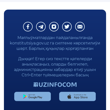
Мағлыўматлардан пайдаланылғанда
konstitutsiya.gov.uz га силтеме көрсетилиўи
шәрт. Барлық ҳуқықлар қорғаўланған
Дыққат! Егер сиз текстте қәтелерди
анықласаңыз, оларды белгилеп,
администрацияны хабардар етиў ушын
Ctrl+Enter түймешелерин басың