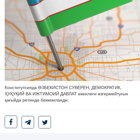
Конститутсияда ӨЗБЕКИСТОН СУВЕРЕН, ДЕМОКРАТИК,
ҲУҚУҚИЙ ВА ИЖТИМОИЙ ДАВЛАТ екенлиги өзгермейтуғын
қағыйда ретинде беккемланди.