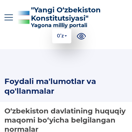
"Yangi O‘zbekiston
Konstitutsiyasi"
Yagona milliy portali
O‘z
O‘z
Ўз
Қр
Ру
En
KONSTITUTSIYAGA KIRITILGAN ASOSIY
Foydali ma'lumotlar va
O‘ZGARTIRISHLAR
qo'llanmalar
KONSTITUTSIYANING MAZMUN-MOHIYATI
FOYDALI MA'LUMOTLAR VA QO'LLANMALAR
O‘zbekiston davlatining huquqiy
maqomi bo‘yicha belgilangan
100 TA SAVOLGA 100 TA JAVOB
normalar