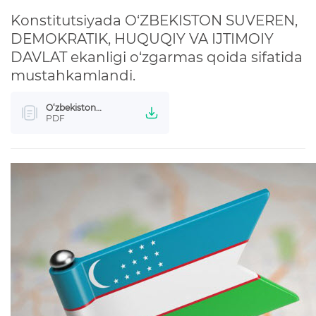
KONSTITUTSIYAVIY LUG’AT
Konstitutsiyada O‘ZBEKISTON SUVEREN,
DEMOKRATIK, HUQUQIY VA IJTIMOIY
KONSTITUTSIYANI O‘RGANAMIZ
DAVLAT ekanligi o‘zgarmas qoida sifatida
mustahkamlandi.
MAXFIYLIK SIYOSATI
O‘zbekiston
davlatining huquqiy
PDF
maqomi bo‘yicha
belgilangan
normalar