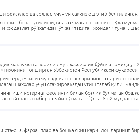
и эркаклар ва аёллар учун ўн саккиз ёш этиб белгиланган.
дорлик, бола туғилиши, вояга етмаган шахснинг тўла муом
икоҳ давлат рўйхатидан ўтказиладиган жойдаги туман, ша
ридик маълумотга, юридик мутахассислик бўйича камида уч 
 имтиҳонини топширган Ўзбекистон Республикаси фуқароси
ариус ёрдамчиси ёхуд адлия органларининг нотариал фаоли
лаган шахслар учун стажировкадан ўтиш талаб қилинмайди
ининг иши нотариат фаолияти билан боғлиқ бўлмаган бошқа
ган пайтдан эътиборан 5 йил ўтмаган бўлса, 6 ой муддат ст
ъни ота-она, фарзандлар ва бошқа яқин қариндошларнинг б