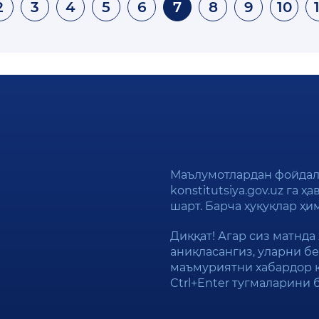
2
3
4
5
6
7
8
9
10
Маълумотлардан фойдал
konstitutsiya.gov.uz га 
шарт. Барча ҳуқуқлар ҳ
Диққат! Агар сиз матнда
аниқласангиз, уларни бе
маъмуриятни хабардор 
Ctrl+Enter тугмаларини 