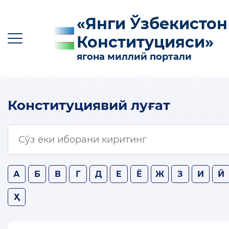
«Янги Ўзбекистон
Конституцияси»
ягона миллий портали
Конституциявий луғат
O‘z
Ўз
Қр
Ру
En
КОНСТИТУЦИЯГА КИРИТИЛГАН АСОСИЙ
ЎЗГАРТИРИШЛАР
КОНСТИТУЦИЯНИНГ МАЗМУН-МОҲИЯТИ
А
Б
В
Г
Д
Е
Ё
Ж
З
И
Й
ФОЙДАЛИ МАЪЛУМОТЛАР ВА
Ҳ
ҚЎЛЛАНМАЛАР
100 ТА САВОЛГА 100 ТА ЖАВОБ