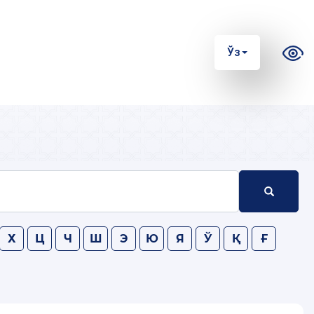
Ўз
Х
Ц
Ч
Ш
Э
Ю
Я
Ў
Қ
Ғ