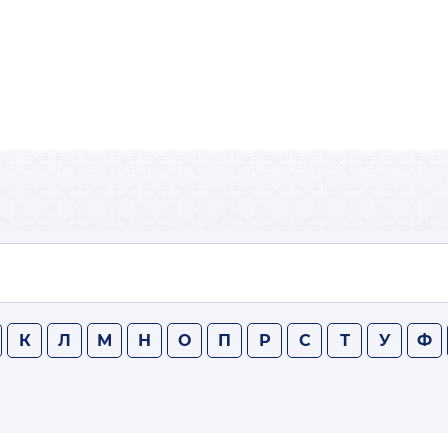
К
Л
М
Н
О
П
Р
С
Т
У
Ф