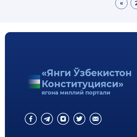
«
«Янги Ўзбекистон
Конституцияси»
ягона миллий портали