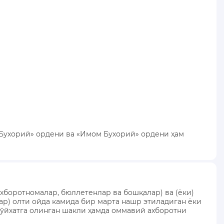
Бухорий» ордени ва «Имом Бухорий» ордени ҳам
хборотномалар, бюллетенлар ва бошқалар) ва (ёки)
лар) олти ойда камида бир марта нашр этиладиган ёки
рўйхатга олинган шакли ҳамда оммавий ахборотни