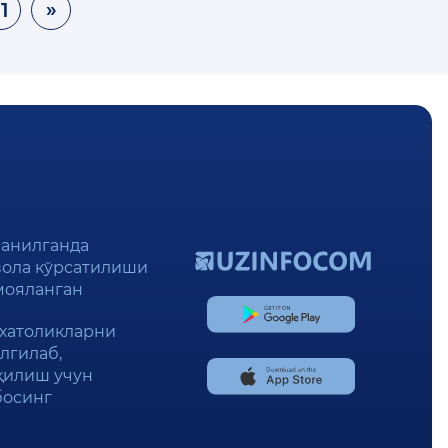
11
»
анилганда
ҳавола кўрсатилиши
имояланган
 хатоликларни
лгилаб,
қилиш учун
босинг