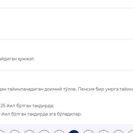
айдиган ҳужжат.
дан тайинланадиган доимий тўлов. Пенсия бир умрга тайин
25 йил бўлган тақдирда;
 йил бўлган тақдирда эга бўладилар.