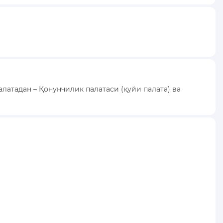
атадан – Қонунчилик палатаси (қуйи палата) ва