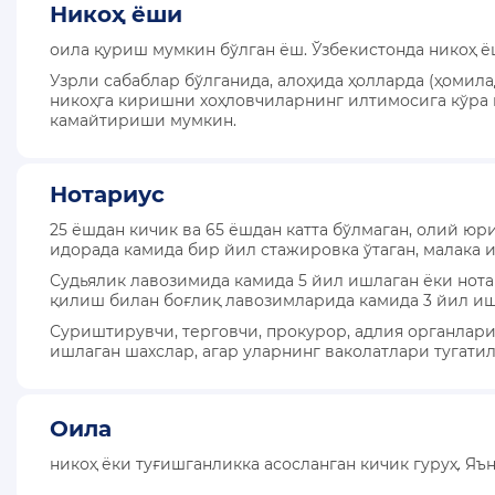
Никоҳ ёши
оила қуриш мумкин бўлган ёш. Ўзбекистонда никоҳ ёш
КОНСТИТУЦИЯВИЙ ЛУҒАТ
Узрли сабаблар бўлганида, алоҳида ҳолларда (ҳомила
никоҳга киришни хоҳловчиларнинг илтимосига кўра н
КОНСТИТУЦИЯНИ ЎРГАНАМИЗ
камайтириши мумкин.
МАХФИЙЛИК СИЁСАТИ
Нотариус
25 ёшдан кичик ва 65 ёшдан катта бўлмаган, олий ю
идорада камида бир йил стажировка ўтаган, малака
Судьялик лавозимида камида 5 йил ишлаган ёки нот
қилиш билан боғлиқ лавозимларида камида 3 йил иш
Суриштирувчи, терговчи, прокурор, адлия органлар
ишлаган шахслар, агар уларнинг ваколатлари тугатил
Оила
никоҳ ёки туғишганликка асосланган кичик гуруҳ. Я