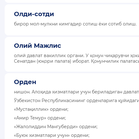
Олди-сотди
бирор мол-мулкни кимгадир сотиш ёки сотиб олиш.
Олий Мажлис
олий давлат вакиллик органи. У қонун чиқарувчи ҳо
Сенатдан (юқори палата) иборат. Қонунчилик палатас
Орден
нишон. Алоҳида хизматлари учун бериладиган давлат
Ўзбекистон Республикасининг орденларига қуйидаги
«Мустақиллик» ордени;
«Амир Темур» ордени;
«Жалолиддин Мангуберди» ордени;
«Буюк хизматлари учун» ордени;