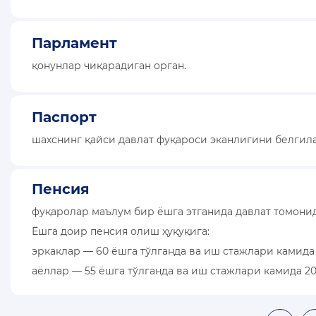
Парламент
қонунлар чиқарадиган орган.
Паспорт
шахснинг қайси давлат фуқароси эканлигини белгил
Пенсия
фуқаролар маълум бир ёшга этганида давлат томони
Ёшга доир пенсия олиш ҳуқуқига:
эркаклар — 60 ёшга тўлганда ва иш стажлари камида 
аёллар — 55 ёшга тўлганда ва иш стажлари камида 20