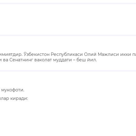
кимиятдир. Ўзбекистон Республикаси Олий Мажлиси икки пал
и ва Сенатнинг ваколат муддати – беш йил.
 мукофоти.
лар киради: