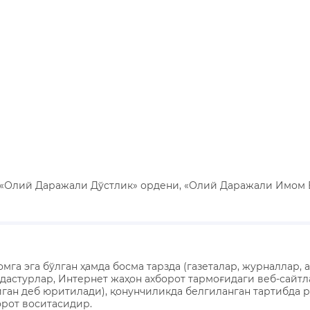
 «Олий Даражали Дўстлик» ордени, «Олий Даражали Имом 
а эга бўлган ҳамда босма тарзда (газеталар, журналлар, а
ал дастурлар, Интернет жаҳон ахборот тармоғидаги веб-сайт
ган деб юритилади), қонунчиликда белгиланган тартибда 
рот воситасидир.