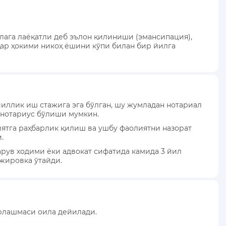
алага лаёқатли деб эълон қилиниши (эмансипация),
ҳар ҳокими никоҳ ёшини кўпи билан бир йилга
йиллик иш стажига эга бўлган, шу жумладан нотариал
 нотариус бўлиши мумкин.
ятга раҳбарлик қилиш ва ушбу фаолиятни назорат
.
рув ходими ёки адвокат сифатида камида 3 йил
ажировка ўтайди.
ирлашмаси оила дейилади.