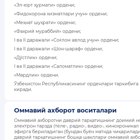
«Эл-юрт ҳурмати» ордени;
«Фидокорона хизматлари учун» ордени;
«Меҳнат шуҳрати» ордени;
«Фахрий мураббий» ордени;
I ва II даражали «Соғлом авлод учун» ордени;
I ва II даражали «Шон-шараф» ордени;
«Дўстлик» ордени;
I ва II даражали «Саломатлик» ордени;
«Мардлик» ордени.
Ўзбекистон Республикасининг орденлари таркибига
киради.
Оммавий ахборот воситалари
Оммавий ахборотни даврий тарқатишнинг доимий номг
электрон тарзда (теле-, радио-, видео-, кинохроник
эфирга бериладиган (бундан буён матнда чиқарилади
даврий тарқатишнинг бошқа шакллари оммавий ахбо