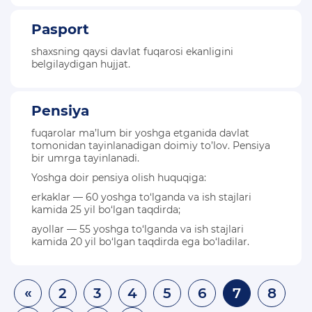
Pasport
shaxsning qaysi davlat fuqarosi ekanligini
belgilaydigan hujjat.
Pensiya
fuqarolar ma’lum bir yoshga etganida davlat
tomonidan tayinlanadigan doimiy to’lov. Pensiya
bir umrga tayinlanadi.
Yoshga doir pensiya olish huquqiga:
erkaklar — 60 yoshga to‘lganda va ish stajlari
kamida 25 yil bo‘lgan taqdirda;
ayollar — 55 yoshga to‘lganda va ish stajlari
kamida 20 yil bo‘lgan taqdirda ega bo‘ladilar.
«
2
3
4
5
6
7
8