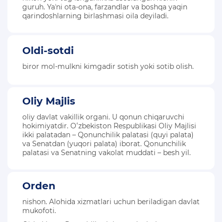
guruh. Yaʼni ota-ona, farzandlar va boshqa yaqin
qarindoshlarning birlashmasi oila deyiladi.
Oldi-sotdi
biror mol-mulkni kimgadir sotish yoki sotib olish.
Oliy Majlis
oliy davlat vakillik organi. U qonun chiqaruvchi
hokimiyatdir. Oʻzbekiston Respublikasi Oliy Majlisi
ikki palatadan – Qonunchilik palatasi (quyi palata)
va Senatdan (yuqori palata) iborat. Qonunchilik
palatasi va Senatning vakolat muddati – besh yil.
Orden
nishon. Alohida xizmatlari uchun beriladigan davlat
mukofoti.