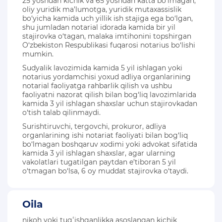
25 yoshdan kichik va 65 yoshdan katta bo‘lmagan,
oliy yuridik ma’lumotga, yuridik mutaxassislik
bo‘yicha kamida uch yillik ish stajiga ega bo‘lgan,
shu jumladan notarial idorada kamida bir yil
stajirovka o‘tagan, malaka imtihonini topshirgan
O‘zbekiston Respublikasi fuqarosi notarius bo‘lishi
mumkin.
Sudyalik lavozimida kamida 5 yil ishlagan yoki
notarius yordamchisi yoxud adliya organlarining
notarial faoliyatga rahbarlik qilish va ushbu
faoliyatni nazorat qilish bilan bog‘liq lavozimlarida
kamida 3 yil ishlagan shaxslar uchun stajirovkadan
o‘tish talab qilinmaydi.
Surishtiruvchi, tergovchi, prokuror, adliya
organlarining ishi notariat faoliyati bilan bog‘liq
bo‘lmagan boshqaruv xodimi yoki advokat sifatida
kamida 3 yil ishlagan shaxslar, agar ularning
vakolatlari tugatilgan paytdan e’tiboran 5 yil
o‘tmagan bo‘lsa, 6 oy muddat stajirovka o‘taydi.
Oila
nikoh yoki tugʻishganlikka asoslangan kichik