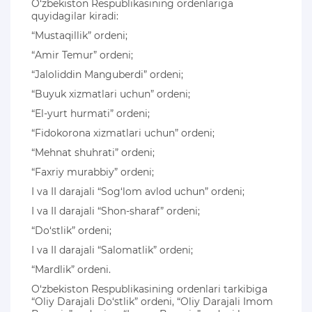
O‘zbekiston Respublikasining ordenlariga
quyidagilar kiradi:
“Mustaqillik” ordeni;
“Amir Temur” ordeni;
“Jaloliddin Manguberdi” ordeni;
“Buyuk xizmatlari uchun” ordeni;
“El-yurt hurmati” ordeni;
“Fidokorona xizmatlari uchun” ordeni;
“Mehnat shuhrati” ordeni;
“Faxriy murabbiy” ordeni;
I va II darajali “Sog‘lom avlod uchun” ordeni;
I va II darajali “Shon-sharaf” ordeni;
“Do‘stlik” ordeni;
I va II darajali “Salomatlik” ordeni;
“Mardlik” ordeni.
O‘zbekiston Respublikasining ordenlari tarkibiga
“Oliy Darajali Do‘stlik” ordeni, “Oliy Darajali Imom