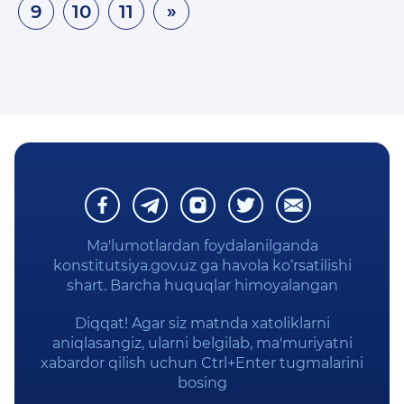
9
10
11
»
Ma'lumotlardan foydalanilganda
konstitutsiya.gov.uz ga havola ko‘rsatilishi
shart. Barcha huquqlar himoyalangan
Diqqat! Agar siz matnda xatoliklarni
aniqlasangiz, ularni belgilab, ma'muriyatni
xabardor qilish uchun Ctrl+Enter tugmalarini
bosing