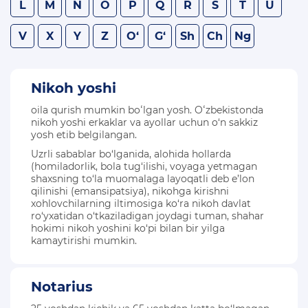
L
M
N
O
P
Q
R
S
T
U
KONSTITUTSIYAVIY LUG’AT
V
X
Y
Z
O‘
G‘
Sh
Ch
Ng
KONSTITUTSIYANI O‘RGANAMIZ
MAXFIYLIK SIYOSATI
Nikoh yoshi
oila qurish mumkin boʻlgan yosh. Oʻzbekistonda
nikoh yoshi erkaklar va ayollar uchun o‘n sakkiz
yosh etib belgilangan.
Uzrli sabablar bo‘lganida, alohida hollarda
(homiladorlik, bola tug‘ilishi, voyaga yetmagan
shaxsning to‘la muomalaga layoqatli deb e’lon
qilinishi (emansipatsiya), nikohga kirishni
xohlovchilarning iltimosiga ko‘ra nikoh davlat
ro‘yxatidan o‘tkaziladigan joydagi tuman, shahar
hokimi nikoh yoshini ko‘pi bilan bir yilga
kamaytirishi mumkin.
Notarius