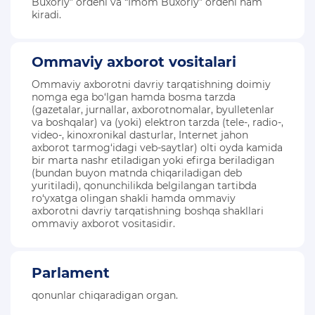
Buxoriy” ordeni va “Imom Buxoriy” ordeni ham
kiradi.
Ommaviy axborot vositalari
Ommaviy axborotni davriy tarqatishning doimiy
nomga ega bo‘lgan hamda bosma tarzda
(gazetalar, jurnallar, axborotnomalar, byulletenlar
va boshqalar) va (yoki) elektron tarzda (tele-, radio-,
video-, kinoxronikal dasturlar, Internet jahon
axborot tarmog‘idagi veb-saytlar) olti oyda kamida
bir marta nashr etiladigan yoki efirga beriladigan
(bundan buyon matnda chiqariladigan deb
yuritiladi), qonunchilikda belgilangan tartibda
ro‘yxatga olingan shakli hamda ommaviy
axborotni davriy tarqatishning boshqa shakllari
ommaviy axborot vositasidir.
Parlament
qonunlar chiqaradigan organ.