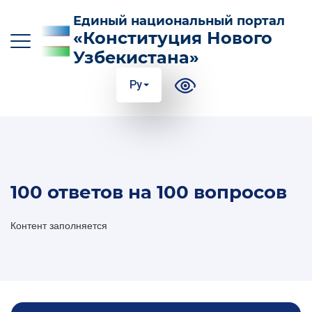
Единый национальный портал
«Конституция Нового
Узбекистана»
Ру
O‘z
Ўз
Қр
Ру
En
ОСНОВНЫЕ НОВОВВЕДЕНИЯ В
100 ответов на 100 вопросов
КОНСТИТУЦИЮ
СУТЬ И ЗНАЧЕНИЕ КОНСТИТУЦИИ
Контент заполняется
ПОЛЕЗНАЯ ИНФОРМАЦИЯ И ИНСТРУКЦИИ
100 ОТВЕТОВ НА 100 ВОПРОСОВ