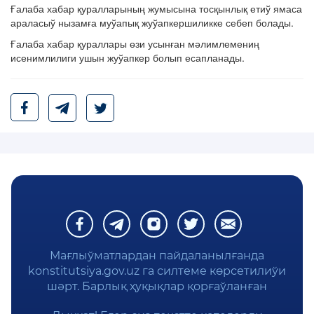
Ғалаба хабар қуралларының жумысына тосқынлық етиў ямаса
араласыў нызамға муўапық жуўапкершиликке себеп болады.
Ғалаба хабар қураллары өзи усынған мәлимлемениң
исенимлилиги ушын жуўапкер болып есапланады.
Мағлыўматлардан пайдаланылғанда
konstitutsiya.gov.uz га силтеме көрсетилиўи
шәрт. Барлық ҳуқықлар қорғаўланған