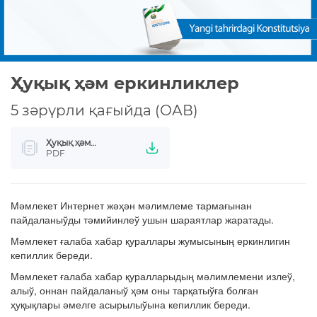
Ҳуқық ҳәм еркинликлер
5 зәрүрли қағыйда (ОАВ)
Ҳуқық ҳәм
еркинликлер
PDF
Мәмлекет Интернет жәҳән мәлимлеме тармағынан
пайдаланыўды тәмийинлеў ушын шараятлар жаратады.
Мәмлекет ғалаба хабар қураллары жумысының еркинлигин
кепиллик береди.
Мәмлекет ғалаба хабар қуралларыдың мәлимлемени излеў,
алыў, оннан пайдаланыў ҳәм оны тарқатыўға болған
ҳуқықлары әмелге асырылыўына кепиллик береди.