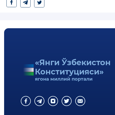
«Янги Ўзбекистон
Конституцияси»
ягона миллий портали