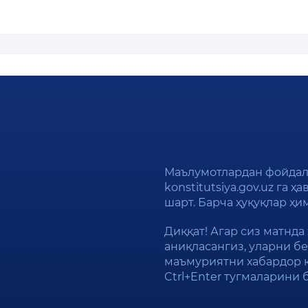
Маълумотлардан фойдал
konstitutsiya.gov.uz га 
шарт. Барча ҳуқуқлар ҳ
Диққат! Агар сиз матнда
аниқласангиз, уларни бе
маъмуриятни хабардор 
Ctrl+Enter тугмаларини 