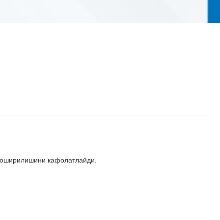
а оширилишини кафолатлайди.