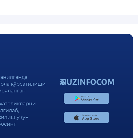
анилганда
ҳавола кўрсатилиши
имояланган
 хатоликларни
лгилаб,
қилиш учун
босинг