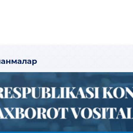
ланмалар