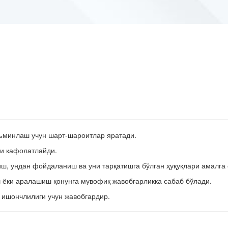
ъминлаш учун шарт-шароитлар яратади.
ни кафолатлайди.
иш, ундан фойдаланиш ва уни тарқатишга бўлган ҳуқуқлари амалг
 ёки аралашиш қонунга мувофиқ жавобгарликка сабаб бўлади.
 ишончлилиги учун жавобгардир.