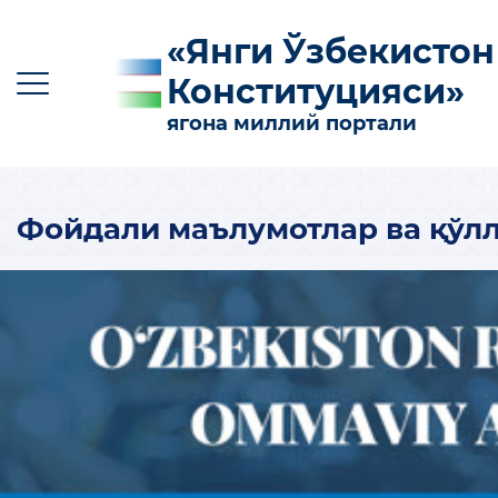
«Янги Ўзбекистон
Конституцияси»
ягона миллий портали
Фойдали маълумотлар ва қўл
O‘z
Ўз
Қр
Ру
En
КОНСТИТУЦИЯГА КИРИТИЛГАН АСОСИЙ
ЎЗГАРТИРИШЛАР
КОНСТИТУЦИЯНИНГ МАЗМУН-МОҲИЯТИ
ФОЙДАЛИ МАЪЛУМОТЛАР ВА
ҚЎЛЛАНМАЛАР
100 ТА САВОЛГА 100 ТА ЖАВОБ