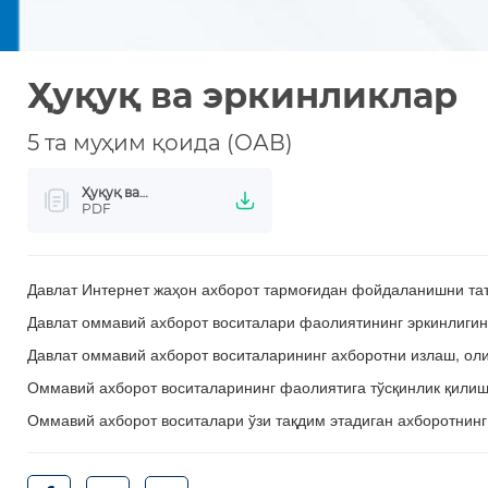
Ҳуқуқ ва эркинликлар
5 та муҳим қоида (ОАВ)
Ҳуқуқ ва
эркинликлар
PDF
Давлат Интернет жаҳон ахборот тармоғидан фойдаланишни та
Давлат оммавий ахборот воситалари фаолиятининг эркинлиги
Давлат оммавий ахборот воситаларининг ахборотни излаш, ол
Оммавий ахборот воситаларининг фаолиятига тўсқинлик қилиш
Оммавий ахборот воситалари ўзи тақдим этадиган ахборотнинг