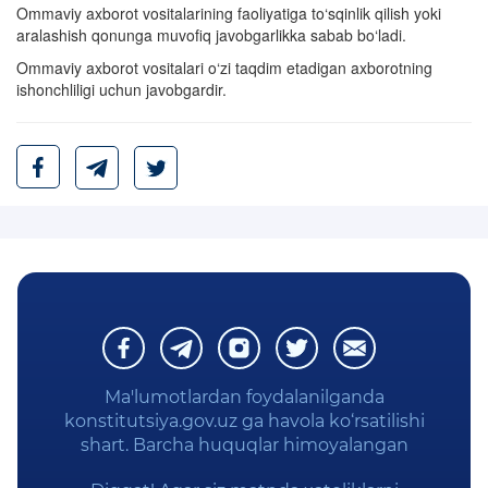
Ommaviy axborot vositalarining faoliyatiga to‘sqinlik qilish yoki
aralashish qonunga muvofiq javobgarlikka sabab bo‘ladi.
Ommaviy axborot vositalari o‘zi taqdim etadigan axborotning
ishonchliligi uchun javobgardir.
Ma'lumotlardan foydalanilganda
konstitutsiya.gov.uz ga havola ko‘rsatilishi
shart. Barcha huquqlar himoyalangan