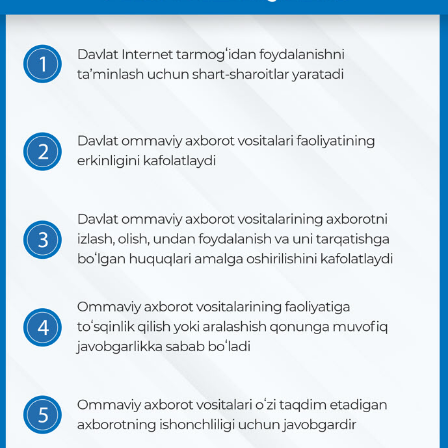
KONSTITUTSIYAVIY LUG’AT
KONSTITUTSIYANI O‘RGANAMIZ
MAXFIYLIK SIYOSATI