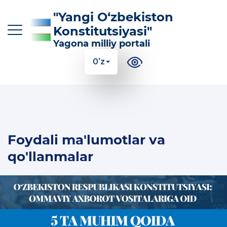
"Yangi O‘zbekiston
Konstitutsiyasi"
Yagona milliy portali
O‘z
O‘z
Ўз
Қр
Ру
En
KONSTITUTSIYAGA KIRITILGAN ASOSIY
Foydali ma'lumotlar va
O‘ZGARTIRISHLAR
qo'llanmalar
KONSTITUTSIYANING MAZMUN-MOHIYATI
FOYDALI MA'LUMOTLAR VA QO'LLANMALAR
100 TA SAVOLGA 100 TA JAVOB