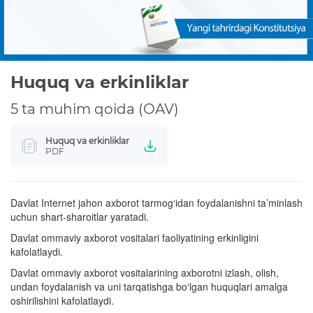
Huquq va erkinliklar
5 ta muhim qoida (OAV)
Huquq va erkinliklar
PDF
Davlat Internet jahon axborot tarmog‘idan foydalanishni ta’minlash
uchun shart-sharoitlar yaratadi.
Davlat ommaviy axborot vositalari faoliyatining erkinligini
kafolatlaydi.
Davlat ommaviy axborot vositalarining axborotni izlash, olish,
undan foydalanish va uni tarqatishga bo‘lgan huquqlari amalga
oshirilishini kafolatlaydi.