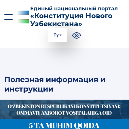
Единый национальный портал
«Конституция Нового
Узбекистана»
Ру
O‘z
Ўз
Қр
Ру
En
ОСНОВНЫЕ НОВОВВЕДЕНИЯ В
Полезная информация и
КОНСТИТУЦИЮ
инструкции
СУТЬ И ЗНАЧЕНИЕ КОНСТИТУЦИИ
ПОЛЕЗНАЯ ИНФОРМАЦИЯ И ИНСТРУКЦИИ
100 ОТВЕТОВ НА 100 ВОПРОСОВ